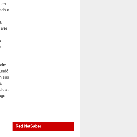
, en
ladó a
a
 arte
,
a
y
helm
fundó
on sus
a
dical.
oge
Red NetSaber