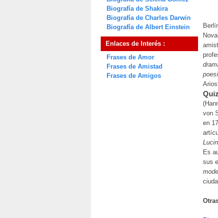
Biografía de Shakira
Biografía de Charles Darwin
Berlí
Biografía de Albert Einstein
Noval
Enlaces de Interés :
amis
profe
Frases de Amor
dram
Frases de Amistad
poes
Frases de Amigos
Arios
Quiz
(Hann
von S
en 17
artíc
Luci
Es a
sus e
mode
ciuda
Otra