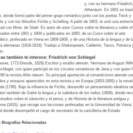
y, con su hermano Friedrich
Athenäum
. En 1801 se tras
n, donde formó parte del primer grupo romántico junto con los poetas Tieck y
is y con los filósofos Fichte y Schelling. A partir de 1803, le unió una estrech
tad con Mme. de Staël. Es autor de unos
Cursos sobre la literatura y sobre el
sados entre 1801 y 1804 y publicados en 1883, de un
Curso sobre el arte
ático
, profesado en Viena en 1808-1809, y de una
Historia de la lengua y de l
ía alemanas
(1818-1819). Tradujo a Shakespeare, Calderón, Tasso, Petrarca 
to
as tambien te interece: Friedrich von Schlegel
over, 1772-Dresde, 1829) Escritor y erudito alemán. Hermano de August Wil
chlegel, con quien participó en los círculos románticos de Jena y con quien 
98 la revista
Athe
näeum
. Su principal aportación al romanticismo alemán s
ulos y ensayos aparecidos en esta revista y en
Europa
(1803-1805) y la novel
nda
(1799). Bajo la influencia de Fichte, desarrolló un pensamiento idealista ra
utor también de
Sobre la lengua y la sabiduría de los indios
(1808), donde rec
studios sobre el sánscrito y el persa, y de
Historia de la literatura antigua y
rna
(1815), que recoge sus lecciones profesadas en la Universidad de Viena,
d donde desempeñó el cargo de secretario de la cancillería de Estado
s Biografías Relacionadas