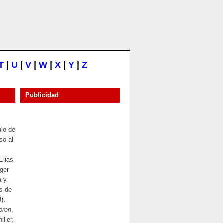
T
|
U
|
V
|
W
|
X
|
Y
|
Z
Publicidad
ulo de
so al
Elias
ger
a y
es de
).
oren
,
iller,