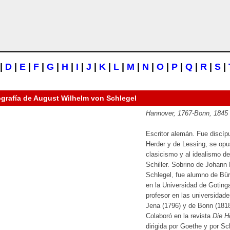
|
D
|
E
|
F
|
G
|
H
|
I
|
J
|
K
|
L
|
M
|
N
|
O
|
P
|
Q
|
R
|
S
|
ografía de
August Wilhelm von Schlegel
Hannover, 1767-Bonn, 1845
Escritor alemán. Fue discíp
Herder y de Lessing, se opu
clasicismo y al idealismo de
Schiller. Sobrino de Johann 
Schlegel, fue alumno de Bür
en la Universidad de Goting
profesor en las universidad
Jena (1796) y de Bonn (1818
Colaboró en la revista
Die H
dirigida por Goethe y por Sch