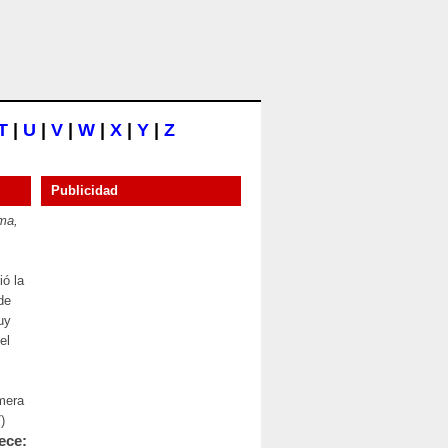
T
|
U
|
V
|
W
|
X
|
Y
|
Z
Publicidad
ma,
ió la
 de
uy
el
imera
)
ece: