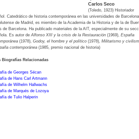
Carlos Seco
(Toledo, 1923) Historiador
ol. Catedrático de historia contemporánea en las universidades de Barcelona
utense de Madrid, es miembro de la Academia de la Historia y de la de Bue
s de Barcelona. Ha publicado materiales de la AIT, especialmente de su secc
ñola. Es autor de
Alfonso XIII y la crisis de la Restauración
(1969),
España
emporánea
(1978),
Godoy, el hombre y el político
(1978),
Militarismo y civilis
spaña contemporánea
(1985, premio nacional de historia)
s Biografías Relacionadas
rafía de Georges Sécan
afía de Hans Carl Artmann
afía de Wilhelm Hallwachs
rafía de Marqués de Lozoya
afía de Tulio Halperin