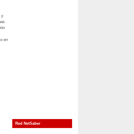
 y
nas
ión
mo en
Red NetSaber