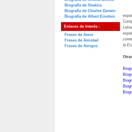
Biografía de Shakira
Biografía de Charles Darwin
españ
Biografía de Albert Einstein
Compl
Enlaces de Interés :
Letra
espa
Frases de Amor
cont
Frases de Amistad
la E
Frases de Amigos
Otra
Biog
Biogr
Biogr
Biog
Biogr