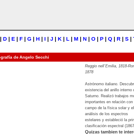
|
D
|
E
|
F
|
G
|
H
|
I
|
J
|
K
|
L
|
M
|
N
|
O
|
P
|
Q
|
R
|
S
|
ografía de
Angelo Secchi
Reggio nell´Emilia, 1818-Ro
1878
Astrónomo italiano. Descubr
existencia del anillo interno
Saturno. Realizó trabajos m
importantes en relación con 
campo de la física solar y el
análisis de los espectros
estelares y estableció la pr
clasificación espectral (1867
Quizas tambien te inter