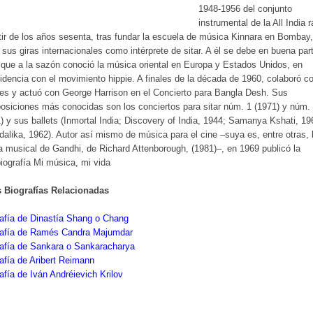
1948-1956 del conjunto
instrumental de la All India r
tir de los años sesenta, tras fundar la escuela de música Kinnara en Bombay,
ó sus giras internacionales como intérprete de sitar. A él se debe en buena part
que a la sazón conoció la música oriental en Europa y Estados Unidos, en
idencia con el movimiento hippie. A finales de la década de 1960, colaboró co
es y actuó con George Harrison en el Concierto para Bangla Desh. Sus
siciones más conocidas son los conciertos para sitar núm. 1 (1971) y núm.
) y sus ballets (Inmortal India; Discovery of India, 1944; Samanya Kshati, 19
alika, 1962). Autor así mismo de música para el cine –suya es, entre otras, 
 musical de Gandhi, de Richard Attenborough, (1981)–, en 1969 publicó la
iografía Mi música, mi vida
s Biografías Relacionadas
afía de Dinastía Shang o Chang
rafía de Ramés Candra Majumdar
rafía de Sankara o Sankaracharya
afía de Aribert Reimann
afía de Iván Andréievich Krilov