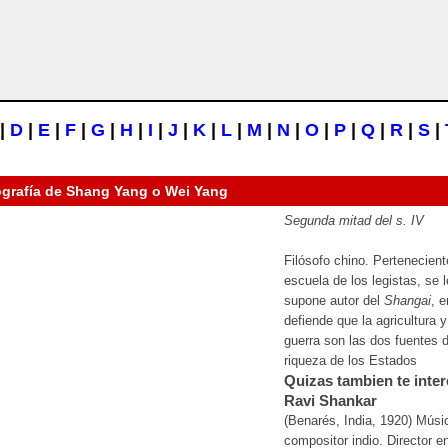
|
D
|
E
|
F
|
G
|
H
|
I
|
J
|
K
|
L
|
M
|
N
|
O
|
P
|
Q
|
R
|
S
|
ografía de
Shang Yang o Wei Yang
Segunda mitad del s. IV
Filósofo chino. Pertenecient
escuela de los legistas, se l
supone autor del
Shangai
, 
defiende que la agricultura y
guerra son las dos fuentes d
riqueza de los Estados
Quizas tambien te inter
Ravi Shankar
(Benarés, India, 1920) Músi
compositor indio. Director e