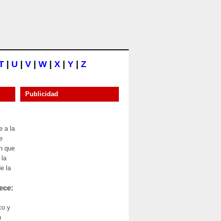
T
|
U
|
V
|
W
|
X
|
Y
|
Z
Publicidad
e a la
e
en que
 la
e la
ece:
co y
n