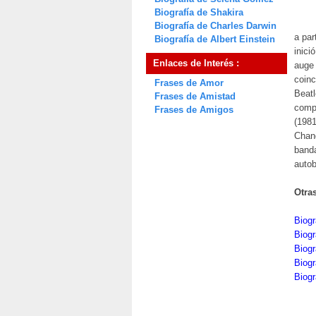
Biografía de Shakira
Biografía de Charles Darwin
a par
Biografía de Albert Einstein
inici
Enlaces de Interés :
auge 
coinc
Frases de Amor
Beatl
Frases de Amistad
compo
Frases de Amigos
(1981
Chand
banda
autob
Otra
Biogr
Biog
Biog
Biogr
Biogr