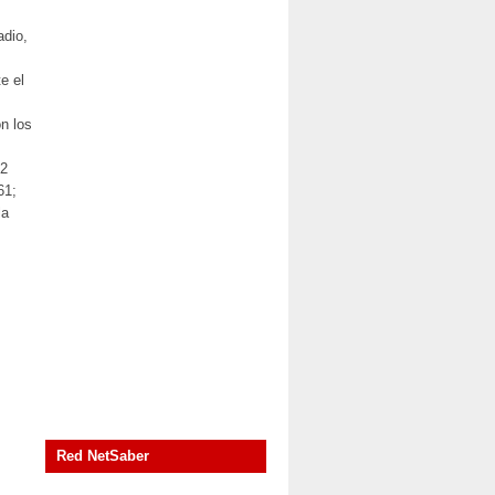
adio,
e el
n los
 2
61;
la
Red NetSaber