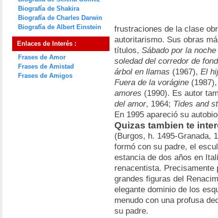
Biografía de Shakira
Biografía de Charles Darwin
Biografía de Albert Einstein
frustraciones de la clase ob
autoritarismo. Sus obras má
Enlaces de Interés :
títulos,
Sábado por la noche
Frases de Amor
soledad del corredor de fon
Frases de Amistad
árbol en llamas
(1967),
El hi
Frases de Amigos
Fuera de la vorágine
(1987)
amores
(1990). Es autor ta
del amor
, 1964;
Tides and s
En 1995 apareció su autobio
Quizas tambien te inter
(Burgos, h. 1495-Granada, 1
formó con su padre, el escul
estancia de dos años en Itali
renacentista. Precisamente p
grandes figuras del Renacim
elegante dominio de los esq
menudo con una profusa dec
su padre.