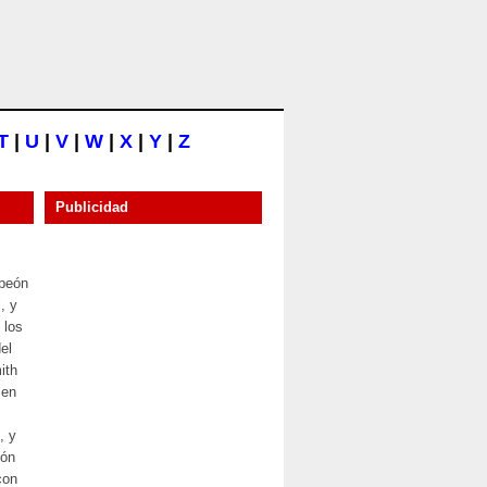
T
|
U
|
V
|
W
|
X
|
Y
|
Z
Publicidad
mpeón
, y
 los
el
ith
 en
, y
eón
con