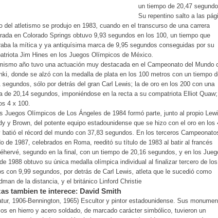
un tiempo de 20,47 segundo
Su repentino salto a las pág
o del atletismo se produjo en 1983, cuando en el transcurso de una carrera
rada en Colorado Springs obtuvo 9,93 segundos en los 100, un tiempo que
aba la mítica y ya antiquísima marca de 9,95 segundos conseguidas por su
triota Jim Hines en los Juegos Olímpicos de México.
mismo año tuvo una actuación muy destacada en el Campeonato del Mundo 
nki, donde se alzó con la medalla de plata en los 100 metros con un tiempo 
 segundos, sólo por detrás del gran Carl Lewis; la de oro en los 200 con una
 de 20,14 segundos, imponiéndose en la recta a su compatriota Elliot Quaw;
os 4 x 100.
s Juegos Olímpicos de Los Ángeles de 1984 formó parte, junto al propio Lewi
y y Brown, del potente equipo estadounidense que se hizo con el oro en los 
 batió el récord del mundo con 37,83 segundos. En los terceros Campeonato
 de 1987, celebrados en Roma, reeditó su título de 1983 al batir al francés
hervé, segundo en la final, con un tiempo de 20,16 segundos, y en los Jueg
de 1988 obtuvo su única medalla olímpica individual al finalizar tercero de lo
s con 9,99 segundos, por detrás de Carl Lewis, atleta que le sucedió como
dman de la distancia, y el británico Linford Christie
as tambien te interece: David Smith
tur, 1906-Bennington, 1965) Escultor y pintor estadounidense. Sus monumen
jos en hierro y acero soldado, de marcado carácter simbólico, tuvieron un