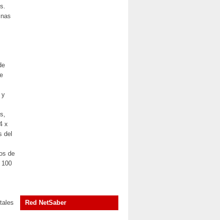
s.
inas
de
de
 y
s,
4 x
s del
os de
s 100
tales
Red NetSaber