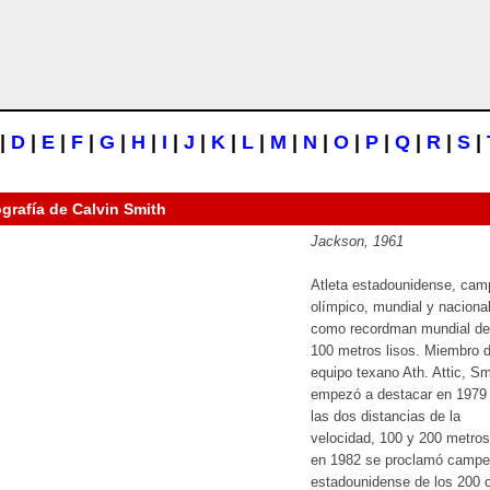
|
D
|
E
|
F
|
G
|
H
|
I
|
J
|
K
|
L
|
M
|
N
|
O
|
P
|
Q
|
R
|
S
|
ografía de
Calvin Smith
Jackson, 1961
Atleta estadounidense, ca
olímpico, mundial y nacional
como recordman mundial de
100 metros lisos. Miembro d
equipo texano Ath. Attic, Sm
empezó a destacar en 1979
las dos distancias de la
velocidad, 100 y 200 metros
en 1982 se proclamó camp
estadounidense de los 200 