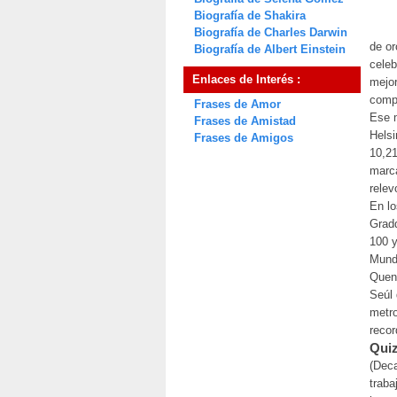
Biografía de Shakira
Biografía de Charles Darwin
de or
Biografía de Albert Einstein
celeb
Enlaces de Interés :
mejor
compa
Frases de Amor
Ese 
Frases de Amistad
Helsi
Frases de Amigos
10,21
marca
relev
En lo
Gradd
100 y
Mundo
Quené
Seúl 
metro
recor
Quiz
(Deca
traba