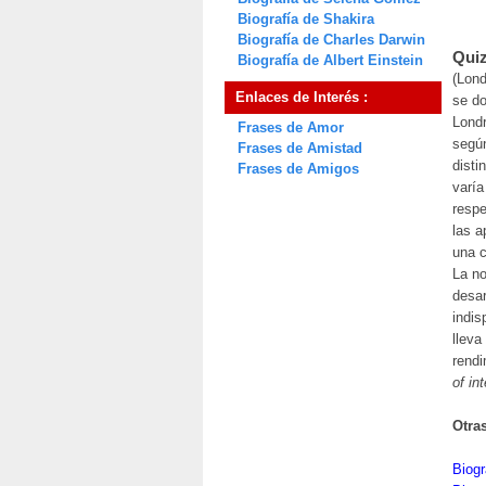
Biografía de Shakira
Biografía de Charles Darwin
Quiz
Biografía de Albert Einstein
(Lond
Enlaces de Interés :
se do
Londr
Frases de Amor
según
Frases de Amistad
disti
Frases de Amigos
varía
respe
las a
una c
La no
desar
indis
lleva
rendi
of in
Otra
Biogr