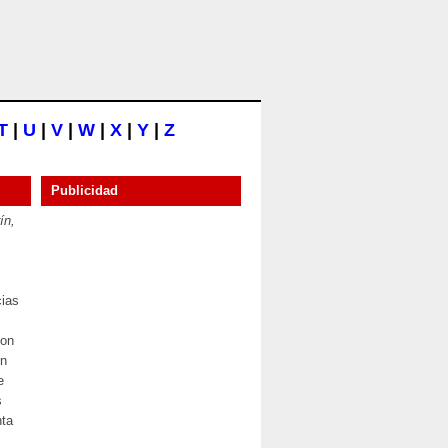
T
|
U
|
V
|
W
|
X
|
Y
|
Z
Publicidad
ín,
cias
con
un
e
s
nta