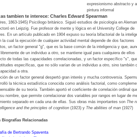
expresionismo abstracto y a
pintura informal
as tambien te interece: Charles Edward Spearman
res, 1863-1945) Psicólogo británico. Siguió estudios de psicología en Aleman
ctoró en Leipzig. Fue profesor de mente y lógica en el University College de
es. En un artículo publicado en 1904 expuso su teoría bifactorial de la intelig
 la cual la ejecución de cualquier actividad mental depende de dos factores
ntos, un factor general "g", que es la base común de la inteligencia y que, au
 libremente de un individuo a otro, se mantiene igual para cualquiera de ellos
cto de todas las capacidades correlacionadas, y un factor específico "s", qu
ptitudes específicas, que no sólo varían de un individuo a otro, sino también 
apacidad a otra.
ción de un factor general despertó gran interés y mucha controversia. Sperm
rolló la técnica estadística conocida como análisis factorial, como compleme
pensable de su teoría. También aportó el coeficiente de correlación ordinal qu
 su nombre, que permite correlacionar dos variables por rangos en lugar de me
miento separado en cada una de ellas. Sus obras más importantes son
The n
telligence and the principles of cognition
(1923) y
The abilities of man
(1927)
s Biografías Relacionadas
afía de Bertrando Spaventa