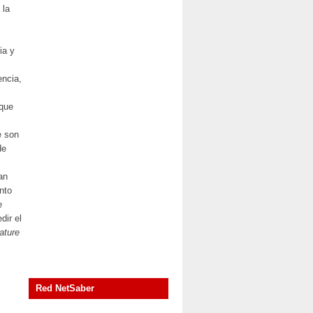
 la
ia y
encia,
nque
e son
de
an
nto
e
dir el
ature
Red NetSaber