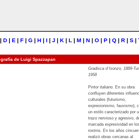
|
D
|
E
|
F
|
G
|
H
|
I
|
J
|
K
|
L
|
M
|
N
|
O
|
P
|
Q
|
R
|
S
|
ografía de
Luigi Spazzapan
Gradisca d´Isonzo, 1889-Tur
1958
Pintor italiano. En su obra
confluyen diferentes influen
culturales (futurismo,
expresionismo, fauvismo), 
un estilo caracterizado por 
trazo nervioso y agresivo, d
marcada expresividad en lo
rostros. En los años cincue
realizó obras cercanas al