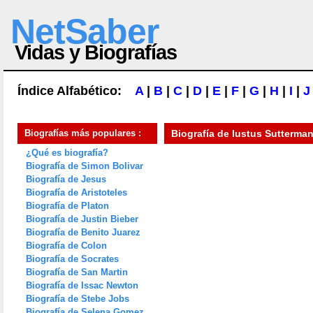
NetSaber
Vidas y Biografías
Índice Alfabético:
A
|
B
|
C
|
D
|
E
|
F
|
G
|
H
|
I
|
J
Biografías más populares :
Biografía de
Iustus Sutterma
¿Qué es biografía?
Biografía de Simon Bolivar
Biografía de Jesus
Biografía de Aristoteles
Biografía de Platon
Biografía de Justin Bieber
Biografía de Benito Juarez
Biografía de Colon
Biografía de Socrates
Biografía de San Martin
Biografía de Issac Newton
Biografía de Stebe Jobs
Biografía de Selena Gomez