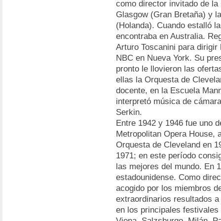
como director invitado de l
Glasgow (Gran Bretaña) y l
(Holanda). Cuando estalló l
encontraba en Australia. Re
Arturo Toscanini para dirigi
NBC en Nueva York. Su prese
pronto le llovieron las oferta
ellas la Orquesta de Clevel
docente, en la Escuela Man
interpretó música de cámara
Serkin.
Entre 1942 y 1946 fue uno de
Metropolitan Opera House, a
Orquesta de Cleveland en 19
1971; en este período consig
las mejores del mundo. En 1
estadounidense. Como directo
acogido por los miembros de
extraordinarios resultados a 
en los principales festivale
Viena, Salzsburgo, Milán, Pa