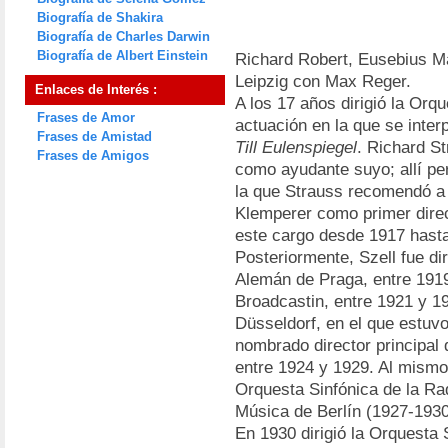
Biografía de Shakira
Biografía de Charles Darwin
Biografía de Albert Einstein
Richard Robert, Eusebius M
Leipzig con Max Reger.
Enlaces de Interés :
A los 17 años dirigió la Orq
Frases de Amor
actuación en la que se inte
Frases de Amistad
Till Eulenspiegel
. Richard St
Frases de Amigos
como ayudante suyo; allí pe
la que Strauss recomendó a 
Klemperer como primer direc
este cargo desde 1917 hast
Posteriormente, Szell fue di
Alemán de Praga, entre 1919
Broadcastin, entre 1921 y 1
Düsseldorf, en el que estuv
nombrado director principal 
entre 1924 y 1929. Al mismo 
Orquesta Sinfónica de la Ra
Música de Berlín (1927-1930
En 1930 dirigió la Orquesta 