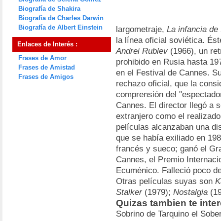
Biografía de Shakira
Biografía de Charles Darwin
Biografía de Albert Einstein
largometraje,
La infancia de
la línea oficial soviética. És
Enlaces de Interés :
Andrei Rublev
(1966), un ret
Frases de Amor
prohibido en Rusia hasta 197
Frases de Amistad
en el Festival de Cannes. S
Frases de Amigos
rechazo oficial, que la cons
comprensión del "espectador
Cannes. El director llegó a 
extranjero como el realizad
películas alcanzaban una di
que se había exiliado en 198
francés y sueco; ganó el Gr
Cannes, el Premio Internacio
Ecuménico. Falleció poco d
Otras películas suyas son
K
Stalker
(1979);
Nostalgia
(19
Quizas tambien te inte
Sobrino de Tarquino el Sobe