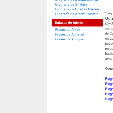
Biografía de Shakira
Biografía de Charles Darwin
Saigó
Biografía de Albert Einstein
Quiz
Enlaces de Interés :
(Zwol
su ob
Frases de Amor
de Ca
Frases de Amistad
en Lo
Frases de Amigos
peque
revel
habit
amon
Otra
Biogr
Biog
Biog
Biogr
Biogr