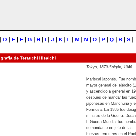
|
D
|
E
|
F
|
G
|
H
|
I
|
J
|
K
|
L
|
M
|
N
|
O
|
P
|
Q
|
R
|
S
|
ografía de
Terauchi Hisaichi
Tokyo, 1879-Saigón, 1946
Mariscal japonés. Fue nomb
mayor general del ejército (
y ascendido a general en 19
después de mandar las fuer
japonesas en Manchuria y e
Formosa. En 1936 fue desi
ministro de la Guerra. Duran
II Guerra Mundial fue nomb
comandante en jefe de las
fuerzas terrestres en el Pací