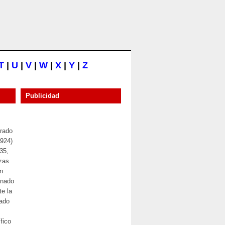
T
|
U
|
V
|
W
|
X
|
Y
|
Z
Publicidad
rado
1924)
35,
zas
n
gnado
te la
rado
fico