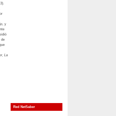
3).
or
jo, y
nte
sidió
o de
 que
or
,
La
Red NetSaber