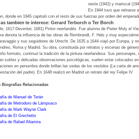
oeste (1942) y mariscal (194
En 1944 tuvo que retirarse a
n, donde en 1945 capituló con el resto de sus fuerzas por orden del emperad
as tambien te interece: Gerard Terborch o Ter Borch
le, 1617-Deventer, 1681) Pintor neerlandés. Fue alumno de Pieter Moly el Vie
ra denota la influencia de las obras de Rembrandt, F. Hals y muy especialme
ravaggio y sus seguidores de Utrecht. De 1635 a 1644 viajó por Europa, y re
ndres, Roma y Madrid. Su obra, constituida por retratos y escenas de géner
ño formato, continuó la tradición de la pintura neerlandesa. Sus personajes,
an sutiles y delicadas observaciones psicológicas, suelen estar colocados en
aciones en penumbra donde brillan las sedas de los vestidos (
La carta de am
estación del padre
). En 1648 realizó en Madrid un retrato del rey Felipe IV
s Biografías Relacionadas
afía de Manuel de Terán
rafía de Metrodoro de Lámpsaco
rafía de Mark Wayne Clark
afía de El Grechetto
afía de Rafael Altamira