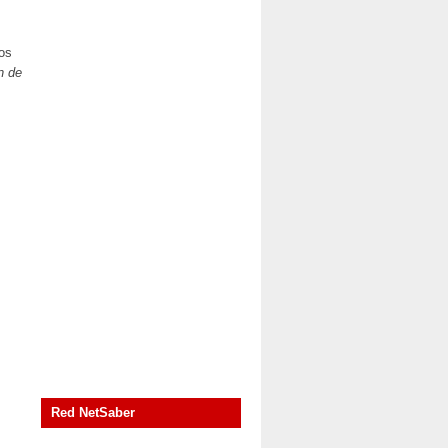
ros
n de
Red NetSaber