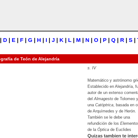
|
D
|
E
|
F
|
G
|
H
|
I
|
J
|
K
|
L
|
M
|
N
|
O
|
P
|
Q
|
R
|
S
|
ografía de
Teón de Alejandría
s. IV
Matemático y astrónomo gri
Establecido en Alejandría, f
autor de un extenso coment
del
Almagesto
de Tolomeo y
una
Catóptrica
, basada en o
de Arquímedes y de Herón.
También se le debe una
refundición de los
Elemento
de la
Óptica
de Euclides
Quizas tambien te inter