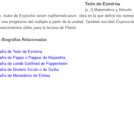
Teón de Esmirna
(s. I) Matemático y filósofo
o. Autor de
Expositio rerum mathematicarum
, obra en la que define los núme
una progresión del múltiplo a partir de la unidad. También escribió
Exposició
onocimientos útiles para la lectura de Platón
s Biografías Relacionadas
afía de Teón de Esmirna
afía de Pappo o Pappus de Alejandría
afía de conde Gottfried de Pappenheim
afía de Diodoro Sículo o de Sicilia
afía de Menedemo de Eritrea