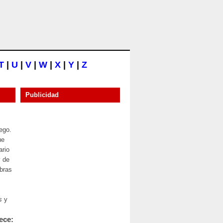
T
|
U
|
V
|
W
|
X
|
Y
|
Z
Publicidad
ego.
ue
ario
 de
bras
s
y
ece: