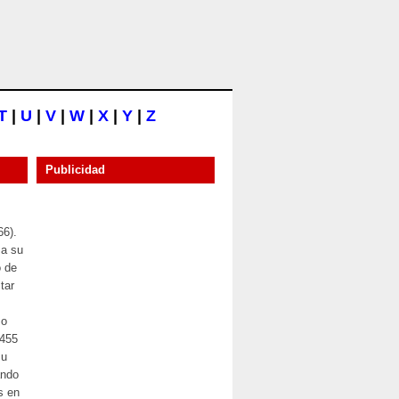
T
|
U
|
V
|
W
|
X
|
Y
|
Z
Publicidad
66).
 a su
o de
tar
 o
 455
su
ando
s en