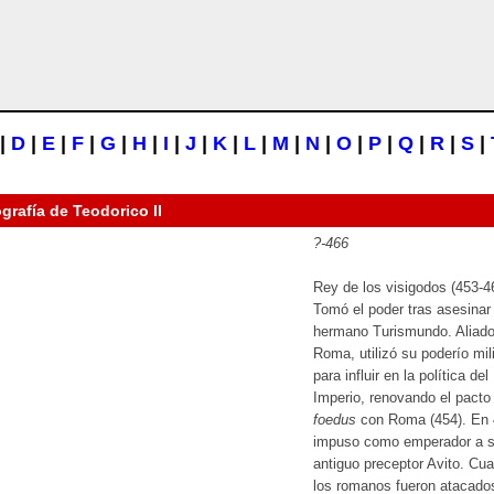
|
D
|
E
|
F
|
G
|
H
|
I
|
J
|
K
|
L
|
M
|
N
|
O
|
P
|
Q
|
R
|
S
|
ografía de
Teodorico II
?-466
Rey de los visigodos (453-4
Tomó el poder tras asesinar
hermano Turismundo. Aliad
Roma, utilizó su poderío mili
para influir en la política del
Imperio, renovando el pacto
foedus
con Roma (454). En
impuso como emperador a 
antiguo preceptor Avito. Cu
los romanos fueron atacado