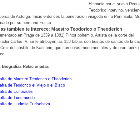
Hispania por el suevo Requia
Teodorico intervino, vencien
cerca de Astorga. Inició entonces la penetración visigoda en la Península. Mu
inado por su hermano Eurico
as tambien te interece: Maestro Teodorico o Theoderich
mentado en Praga de 1359 a 1381) Pintor bohemio. Artista de la corte del
ador Carlos IV, se le atribuyen las 133 tablas con bustos de santos de la cap
 Cruz del castillo de Karlstein, que son obras monumentales y de gran fuerza
ica
s Biografías Relacionadas
afía de Maestro Teodorico o Theoderich
afía de Teodorico el Viejo o el Bizco
afía de Euribíades
afía de Turismundo
afía de Liudmila Turíscheva