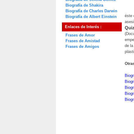
Biografía de Shakira
Biografía de Charles Darwin
éste 
Biografía de Albert Einstein
ases
Enlaces de Interés :
Quiz
(Docu
Frases de Amor
emper
Frases de Amistad
de la
Frases de Amigos
plást
Otra
Biogr
Biogr
Biogr
Biogr
Biogr