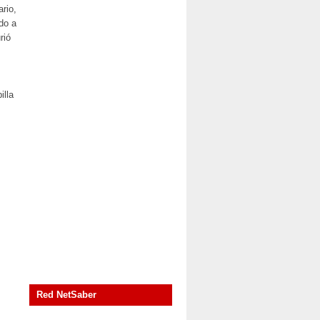
rio,
do a
rió
illa
Red NetSaber