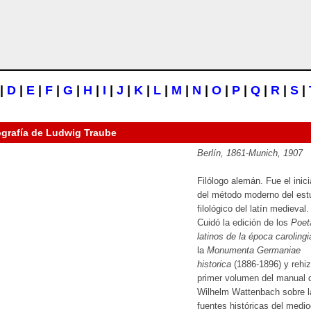
|
D
|
E
|
F
|
G
|
H
|
I
|
J
|
K
|
L
|
M
|
N
|
O
|
P
|
Q
|
R
|
S
|
ografía de
Ludwig Traube
Berlín, 1861-Munich, 1907
Filólogo alemán. Fue el inic
del método moderno del est
filológico del latín medieval.
Cuidó la edición de los
Poet
latinos de la época carolingi
la
Monumenta Germaniae
historica
(1886-1896) y rehiz
primer volumen del manual 
Wilhelm Wattenbach sobre l
fuentes históricas del medi