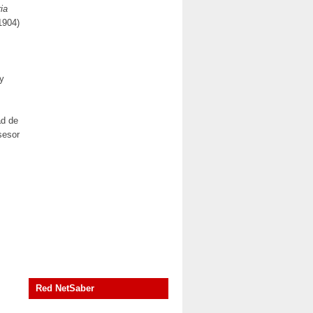
ia
1904)
ay
ad de
sesor
Red NetSaber