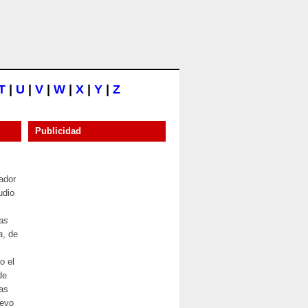
T
|
U
|
V
|
W
|
X
|
Y
|
Z
Publicidad
iador
udio
as
a
, de
o el
de
as
oevo