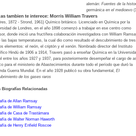
alemán:
Fuentes de la histor
germánica en el medioevo
(
as tambien te interece: Morris William Travers
res, 1872 - Strond, 1961) Químico británico. Licenciado en Química por la
rsidad de Londres, en el año 1898 comenzó a trabajar en ese centro como
sor, donde inició una fructífera colaboración investigadora con William Rams
 las bajas temperaturas, la cual dio como resultado el descubrimiento de tres
s elementos: el neón, el criptón y el xenón. Nombrado director del Instituto
ífico Hindú de 1906 a 1914, Travers pasó a enseñar Química en la Universid
ol entre los años 1927 y 1937, para posteriormente desempeñar el cargo de a
co para el ministerio de Abastecimientos durante todo el período que duró la
da Guerra Mundial. En el año 1928 publicó su obra fundamental,
El
brimiento de los gases raros
s Biografías Relacionadas
afía de Allan Ramsay
rafía de William Ramsay
afía de Casa de Trastámara
rafía de Walter Norman Haworth
afía de Henry Enfield Roscoe