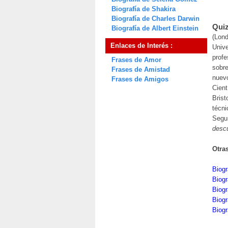
Biografía de Shakira
Biografía de Charles Darwin
Quiz
Biografía de Albert Einstein
(Lond
Enlaces de Interés :
Unive
profe
Frases de Amor
sobre
Frases de Amistad
nuevo
Frases de Amigos
Cient
Brist
técni
Segun
descu
Otra
Biogr
Biog
Biogr
Biog
Biogr