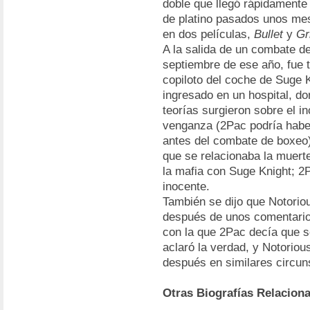
doble que llegó rápidamente 
de platino pasados unos me
en dos películas,
Bullet
y
Gr
A la salida de un combate d
septiembre de ese año, fue t
copiloto del coche de Suge 
ingresado en un hospital, do
teorías surgieron sobre el i
venganza (2Pac podría habe
antes del combate de boxeo)
que se relacionaba la muert
la mafia con Suge Knight; 2P
inocente.
También se dijo que Notorio
después de unos comentario
con la que 2Pac decía que s
aclaró la verdad, y Notorio
después en similares circun
Otras Biografías Relacion