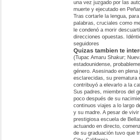
una vez juzgado por las aut
muerte y ejecutado en Peñas
Tras cortarle la lengua, par
palabras, cruciales como men
le condenó a morir descuarti
direcciones opuestas. Idénti
seguidores
Quizas tambien te inte
(Tupac Amaru Shakur; Nueva
estadounidense, probablement
género. Asesinado en plena 
esclarecidas, su prematura 
contribuyó a elevarlo a la c
Sus padres, miembros del g
poco después de su nacimien
continuos viajes a lo largo
y su madre. A pesar de vivir
prestigiosa escuela de Bell
actuando en directo, comenz
de su graduación tuvo que tr
City, California.