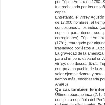
por Túpac Amaru en 1780. Se
fue rechazado por los españ
capital.
Entretanto, el virrey Agustí
de 17.000 hombres, al tiemp
concesiones a los indios (c
especial para atender sus qu
corregidores). Túpac Amaru 
(1781), entregado por algun
trasladado por éstos a Cuzco
La gravedad de la amenaza q
para el imperio español en A
virrey, que descuartizó a T
cuerpo a un pueblo de la zon
valor ejemplarizante y sofoc
tiempo más, encabezada por
Amaru)
Quizas tambien te inte
Último soberano inca (?, h.
conquista española del Perú,
reducto de Vilcabamba. En 1