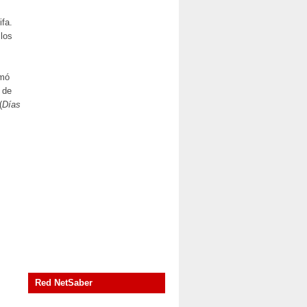
ifa.
 los
rmó
 de
(
Días
Red NetSaber