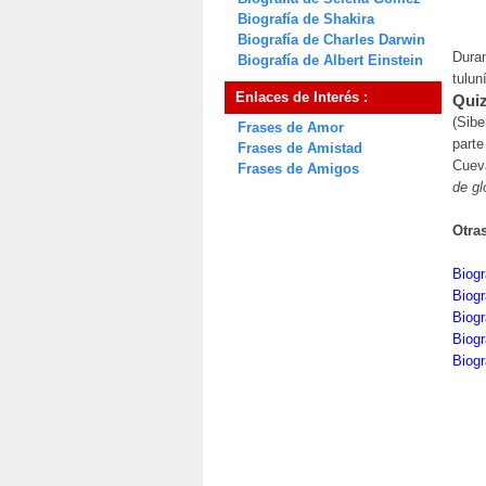
Biografía de Shakira
Biografía de Charles Darwin
Duran
Biografía de Albert Einstein
tulun
Enlaces de Interés :
Quiz
(Sibe
Frases de Amor
parte
Frases de Amistad
Cueva
Frases de Amigos
de gl
Otra
Biog
Biogr
Biogr
Biogr
Biog