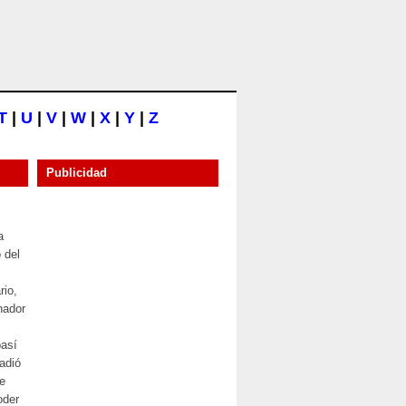
T
|
U
|
V
|
W
|
X
|
Y
|
Z
Publicidad
a
o del
rio,
nador
basí
vadió
e
oder