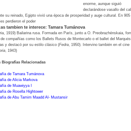
enorme, aunque siguió
declarándose vasallo del cal
te su reinado, Egipto vivió una época de prosperidad y auge cultural. En 905
íes perdieron el poder
as tambien te interece: Tamara Tumánova
ria, 1919) Bailarina rusa. Formada en París, junto a O. Preobrazhénskaia, fo
 de compañías como los Ballets Rusos de Montecarlo o el ballet del Marqués
s y destacó por su estilo clásico (
Fedra
, 1950). Intervino también en el cine 
oria
, 1943)
s Biografías Relacionadas
rafía de Tamara Tumánova
afía de Alicia Markova
afía de Muawiyya I
afía de Rosella Hightower
rafía de Abu Tamim Maadd Al- Mustansir