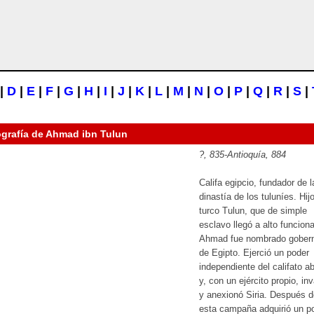
|
D
|
E
|
F
|
G
|
H
|
I
|
J
|
K
|
L
|
M
|
N
|
O
|
P
|
Q
|
R
|
S
|
ografía de
Ahmad ibn Tulun
?, 835-Antioquía, 884
Califa egipcio, fundador de l
dinastía de los tuluníes. Hij
turco Tulun, que de simple
esclavo llegó a alto funciona
Ahmad fue nombrado gober
de Egipto. Ejerció un poder
independiente del califato a
y, con un ejército propio, in
y anexionó Siria. Después d
esta campaña adquirió un p