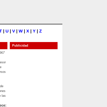
T
|
U
|
V
|
W
|
X
|
Y
|
Z
Publicidad
1967
esor
de
rsos
 de
lones
e las
ece: