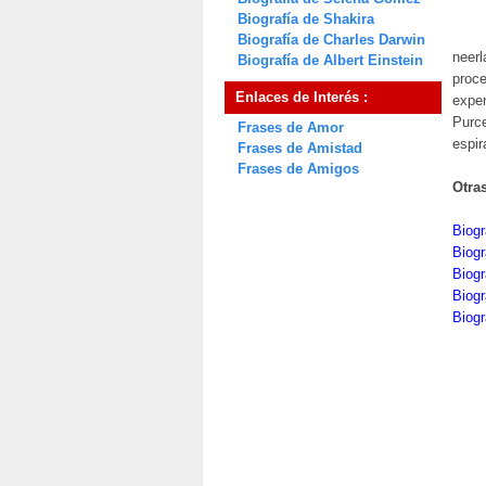
Biografía de Shakira
Biografía de Charles Darwin
neerl
Biografía de Albert Einstein
proce
Enlaces de Interés :
exper
Purce
Frases de Amor
espir
Frases de Amistad
Frases de Amigos
Otra
Biogr
Biogr
Biog
Biog
Biogr