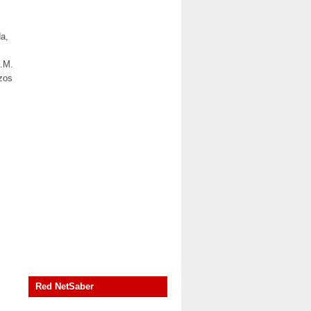
da,
E.M.
azos
Red NetSaber