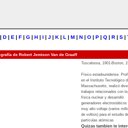
|
D
|
E
|
F
|
G
|
H
|
I
|
J
|
K
|
L
|
M
|
N
|
O
|
P
|
Q
|
R
|
S
|
ografía de
Robert Jemison Van de Graaff
Tuscaloosa, 1901-Boston, 
Físico estadounidense. Prof
en el Instituto Tecnológico 
Massachusetts, realizó dive
trabajos relacionados con la
física nuclear y desarrolló
generadores electrostáticos
muy alto voltaje (varios mil
de voltios) para el estudio d
partículas atómicas
Quizas tambien te inter