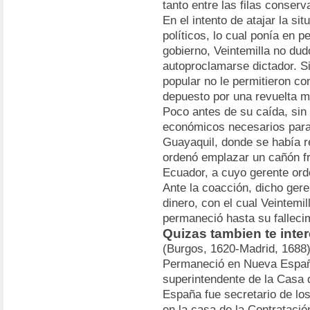
tanto entre las filas conserv
En el intento de atajar la si
políticos, lo cual ponía en pe
gobierno, Veintemilla no dud
autoproclamarse dictador. S
popular no le permitieron c
depuesto por una revuelta mil
Poco antes de su caída, sin
económicos necesarios para 
Guayaquil, donde se había r
ordenó emplazar un cañón fr
Ecuador, a cuyo gerente ord
Ante la coacción, dicho ger
dinero, con el cual Veintemil
permaneció hasta su falleci
Quizas tambien te inter
(Burgos, 1620-Madrid, 1688)
Permaneció en Nueva España
superintendente de la Casa 
España fue secretario de lo
en la casa de la Contratación