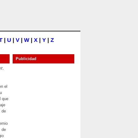
T
|
U
|
V
|
W
|
X
|
Y
|
Z
Publicidad
ez,
n el
su
l que
aje
s de
s
remio
l de
gio