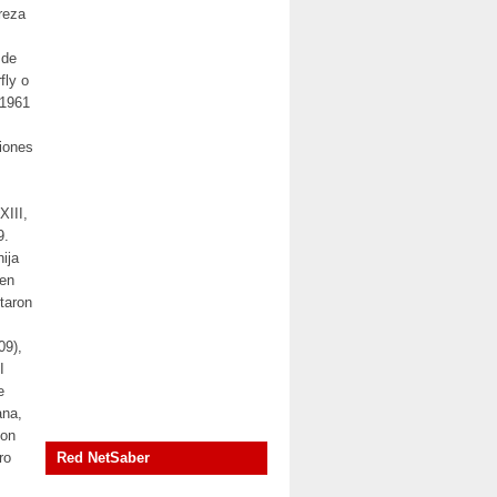
ureza
 de
fly o
 1961
iones
XIII,
9.
ija
 en
taron
09),
I
e
ana,
con
ro
Red NetSaber