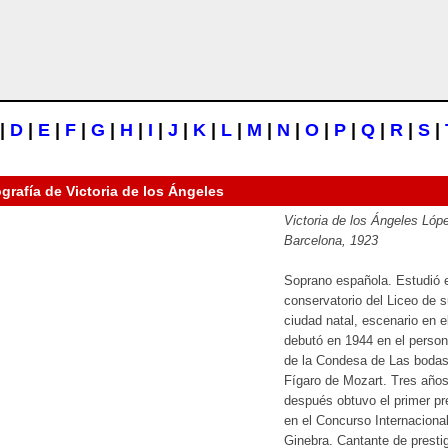
|
D
|
E
|
F
|
G
|
H
|
I
|
J
|
K
|
L
|
M
|
N
|
O
|
P
|
Q
|
R
|
S
|
ografía de
Victoria de los Ángeles
Victoria de los Ángeles Lóp
Barcelona, 1923
Soprano española. Estudió e
conservatorio del Liceo de 
ciudad natal, escenario en e
debutó en 1944 en el person
de la Condesa de Las boda
Fígaro de Mozart. Tres año
después obtuvo el primer p
en el Concurso Internaciona
Ginebra. Cantante de presti