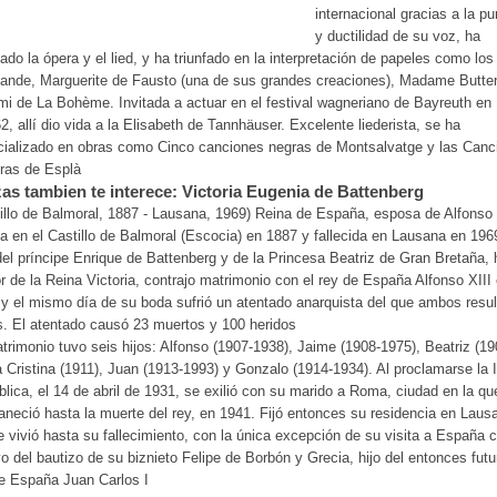
internacional gracias a la p
y ductilidad de su voz, ha
vado la ópera y el lied, y ha triunfado en la interpretación de papeles como los
ande, Marguerite de Fausto (una de sus grandes creaciones), Madame Butter
mi de La Bohème. Invitada a actuar en el festival wagneriano de Bayreuth en
2, allí dio vida a la Elisabeth de Tannhäuser. Excelente liederista, se ha
cializado en obras como Cinco canciones negras de Montsalvatge y las Canc
ras de Esplà
as tambien te interece: Victoria Eugenia de Battenberg
illo de Balmoral, 1887 - Lausana, 1969) Reina de España, esposa de Alfonso 
a en el Castillo de Balmoral (Escocia) en 1887 y fallecida en Lausana en 196
del príncipe Enrique de Battenberg y de la Princesa Beatriz de Gran Bretaña, h
 de la Reina Victoria, contrajo matrimonio con el rey de España Alfonso XIII
y el mismo día de su boda sufrió un atentado anarquista del que ambos resul
s. El atentado causó 23 muertos y 100 heridos
trimonio tuvo seis hijos: Alfonso (1907-1938), Jaime (1908-1975), Beatriz (19
 Cristina (1911), Juan (1913-1993) y Gonzalo (1914-1934). Al proclamarse la I
lica, el 14 de abril de 1931, se exilió con su marido a Roma, ciudad en la qu
neció hasta la muerte del rey, en 1941. Fijó entonces su residencia en Laus
 vivió hasta su fallecimiento, con la única excepción de su visita a España 
o del bautizo de su biznieto Felipe de Borbón y Grecia, hijo del entonces futu
e España Juan Carlos I