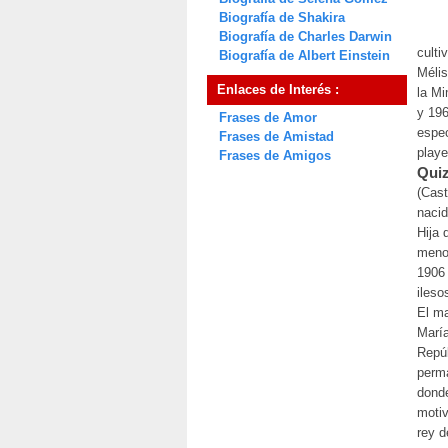
Biografía de Shakira
Biografía de Charles Darwin
culti
Biografía de Albert Einstein
Mélis
Enlaces de Interés :
la Mi
y 196
Frases de Amor
espe
Frases de Amistad
playe
Frases de Amigos
Quiz
(Cast
nacid
Hija 
menor
1906 
ileso
El ma
María
Repúb
perma
donde
motiv
rey d