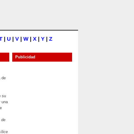
T
|
U
|
V
|
W
|
X
|
Y
|
Z
Publicidad
a de
e su
r una
e
z de
ílice