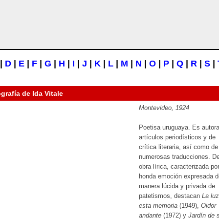
|
D
|
E
|
F
|
G
|
H
|
I
|
J
|
K
|
L
|
M
|
N
|
O
|
P
|
Q
|
R
|
S
|
ografía de
Ida Vitale
Montevideo, 1924
Poetisa uruguaya. Es autor
artículos periodísticos y de
crítica literaria, así como de
numerosas traducciones. D
obra lírica, caracterizada po
honda emoción expresada d
manera lúcida y privada de
patetismos, destacan
La lu
esta memoria
(1949),
Oidor
andante
(1972) y
Jardín de s