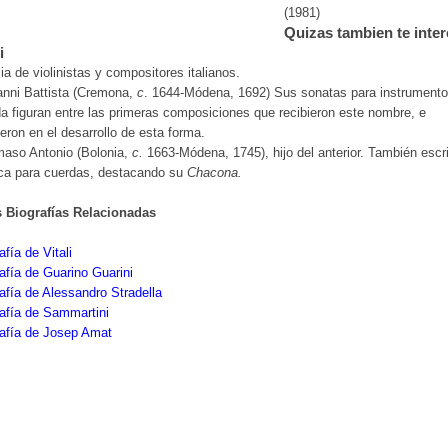
(1981)
Quizas tambien te inter
i
ia de violinistas y compositores italianos.
anni Battista (Cremona,
c
. 1644-Módena, 1692) Sus sonatas para instrument
a figuran entre las primeras composiciones que recibieron este nombre, e
yeron en el desarrollo de esta forma.
aso Antonio (Bolonia,
c.
1663-Módena, 1745), hijo del anterior. También escr
ca para cuerdas, destacando su
Chacona.
s Biografías Relacionadas
afía de Vitali
afía de Guarino Guarini
afía de Alessandro Stradella
afía de Sammartini
rafía de Josep Amat