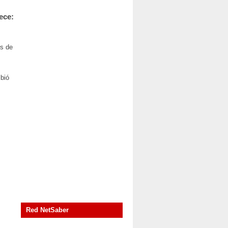
ece:
os de
ibió
Red NetSaber