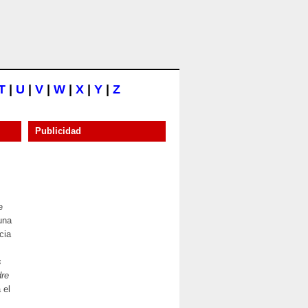
T
|
U
|
V
|
W
|
X
|
Y
|
Z
Publicidad
e
 una
cia
s
re
 el