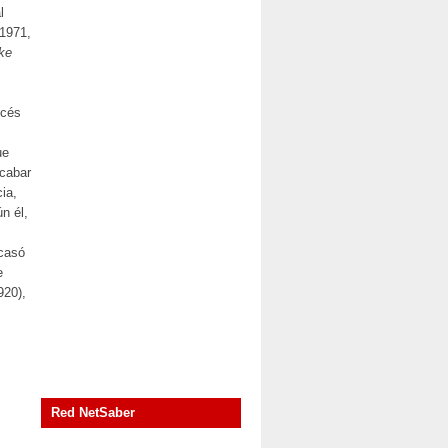
l
 1971,
ke
ncés
ue
acabar
ia,
n él,
acasó
e
920),
Red NetSaber