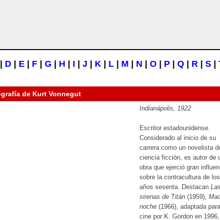
|
D
|
E
|
F
|
G
|
H
|
I
|
J
|
K
|
L
|
M
|
N
|
O
|
P
|
Q
|
R
|
S
|
ografía de
Kurt Vonnegut
Indianápolis, 1922
Escritor estadounidense.
Considerado al inicio de su
carrera como un novelista d
ciencia ficción, es autor de
obra que ejerció gran influen
sobre la contracultura de los
años sesenta. Destacan
La
sirenas de Titán
(1959),
Mad
noche
(1966), adaptada para
cine por K. Gordon en 1996,