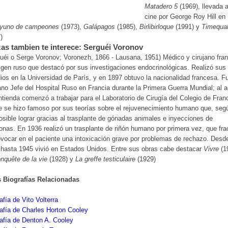
Matadero 5
(1969), llevada a
cine por George Roy Hill en
yuno de campeones
(1973),
Galápagos
(1985),
Birlibirloque
(1991) y
Timequa
)
as tambien te interece: Serguéi Voronov
uéi o Serge Voronov; Voronezh, 1866 - Lausana, 1951) Médico y cirujano fra
igen ruso que destacó por sus investigaciones endocrinológicas. Realizó sus
ios en la Universidad de París, y en 1897 obtuvo la nacionalidad francesa. F
ano Jefe del Hospital Ruso en Francia durante la Primera Guerra Mundial; al 
ntienda comenzó a trabajar para el Laboratorio de Cirugía del Colegio de Franc
 se hizo famoso por sus teorías sobre el rejuvenecimiento humano que, segú
osible lograr gracias al trasplante de gónadas animales e inyecciones de
nas. En 1936 realizó un trasplante de riñón humano por primera vez, que fr
ovocar en el paciente una intoxicación grave por problemas de rechazo. Desd
hasta 1945 vivió en Estados Unidos. Entre sus obras cabe destacar
Vivre
(1
nquête de la vie
(1928) y
La greffe testiculaire
(1929)
s Biografías Relacionadas
afía de Vito Volterra
afía de Charles Horton Cooley
afía de Denton A. Cooley