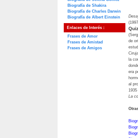
Biografía de Shakira
Biografía de Charles Darwin
Desa
Biografía de Albert Einstein
(1997
Enlaces de Interés :
Quiz
(Serg
Frases de Amor
de or
Frases de Amistad
estud
Frases de Amigos
Ciruj
la co
donde
era p
hormo
al pr
1935 
La co
Otra
Biogr
Biogr
Biogr