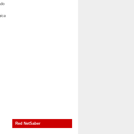
ado
ica
Red NetSaber