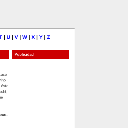
T
|
U
|
V
|
W
|
X
|
Y
|
Z
Publicidad
 casó
vino
 éste
echt,
ue
ece: