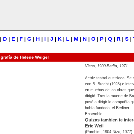
|
D
|
E
|
F
|
G
|
H
|
I
|
J
|
K
|
L
|
M
|
N
|
O
|
P
|
Q
|
R
|
S
|
ografía de
Helene Weigel
Viena, 1900-Berlín, 1971
Actriz teatral austríaca. Se
con B. Brecht (1928) e inter
en muchas de las obras que
dirigió. Tras la muerte de Br
pasó a dirigir la compañía q
había fundado, el Berliner
Ensemble
Quizas tambien te inter
Eric Weil
(Parchim, 1904-Niza, 1977)