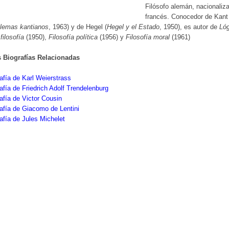
Filósofo alemán, nacionaliz
francés. Conocedor de Kant
lemas kantianos
, 1963) y de Hegel (
Hegel y el Estado
, 1950), es autor de
Lóg
 filosofía
(1950),
Filosofía política
(1956) y
Filosofía moral
(1961)
s Biografías Relacionadas
afía de Karl Weierstrass
afía de Friedrich Adolf Trendelenburg
afía de Victor Cousin
afía de Giacomo de Lentini
afía de Jules Michelet