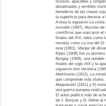
ociosos, apacibles y simpáti
desalmados y terribles
morl
herederos de las clases so
la superficie para devorar a
A ésta le siguieron
La visita
invisible
(1897). Muchos de l
científicos que marcaron el 
finales del XIX, tales como
novelas como
La isla del D
luna
(1901),
Manjar de dios
Kipps
(1908) fue su primera n
Bungay
(1909), una notable 
finales del siglo XIX y la ap
siguieron
Ann Verónica
(190
Matrimonio
(1912). La novela
que comprende más títulos,
Maquiavelo
(1911) y
El mund
una guerra europea realizad
El autor publicó más de ochen
de J. Bunyan y D. Defoe al m
franceses y rusos ejercían