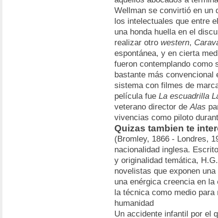
Wellman se convirtió en un d
los intelectuales que entre e
una honda huella en el discu
realizar otro
western
,
Carav
espontánea, y en cierta med
fueron contemplando como su
bastante más convencional e 
sistema con filmes de marca
película fue
La escuadrilla L
veterano director de
Alas
par
vivencias como piloto duran
Quizas tambien te inte
(Bromley, 1866 - Londres, 19
nacionalidad inglesa. Escri
y originalidad temática, H.G
novelistas que exponen una v
una enérgica creencia en la
la técnica como medio para 
humanidad
Un accidente infantil por el 