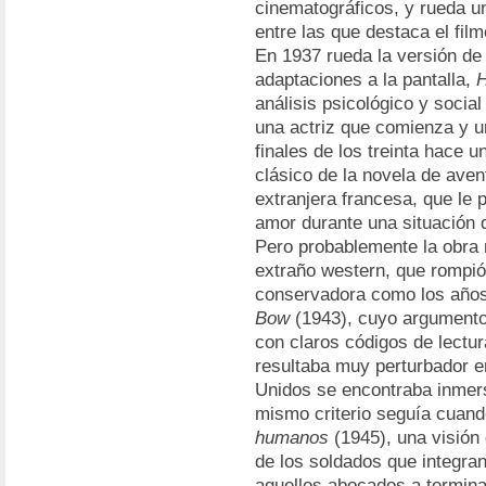
cinematográficos, y rueda un
entre las que destaca el fil
En 1937 rueda la versión de
adaptaciones a la pantalla,
H
análisis psicológico y socia
una actriz que comienza y un
finales de los treinta hace u
clásico de la novela de aven
extranjera francesa, que le p
amor durante una situación d
Pero probablemente la obra 
extraño western, que rompi
conservadora como los años
Bow
(1943), cuyo argumento n
con claros códigos de lectu
resultaba muy perturbador 
Unidos se encontraba inmer
mismo criterio seguía cuand
humanos
(1945), una visión 
de los soldados que integran 
aquellos abocados a termin