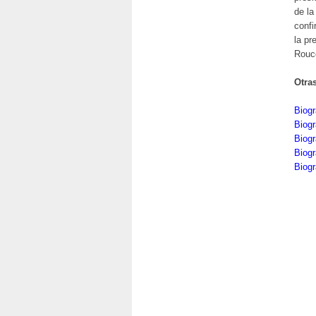
de la
confi
la pr
Rouc
Otra
Biogr
Biog
Biogr
Biogr
Biogr