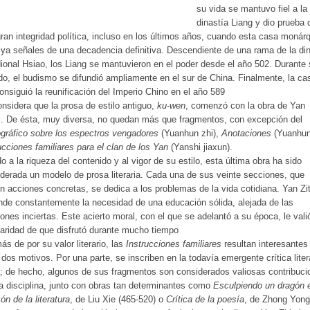
su vida se mantuvo fiel a la
dinastía Liang y dio prueba 
ran integridad política, incluso en los últimos años, cuando esta casa monár
ya señales de una decadencia definitiva. Descendiente de una rama de la di
ional Hsiao, los Liang se mantuvieron en el poder desde el año 502. Durante
do, el budismo se difundió ampliamente en el sur de China. Finalmente, la ca
onsiguió la reunificación del Imperio Chino en el año 589
nsidera que la prosa de estilo antiguo,
ku-wen
, comenzó con la obra de Yan
i. De ésta, muy diversa, no quedan más que fragmentos, con excepción del
ráfico sobre los espectros vengadores
(Yuanhun zhi),
Anotaciones
(Yuanhun 
ucciones familiares para el clan de los Yan
(Yanshi jiaxun).
o a la riqueza del contenido y al vigor de su estilo, esta última obra ha sido
derada un modelo de prosa literaria. Cada una de sus veinte secciones, que
n acciones concretas, se dedica a los problemas de la vida cotidiana. Yan Zi
nde constantemente la necesidad de una educación sólida, alejada de las
iones inciertas. Este acierto moral, con el que se adelantó a su época, le vali
aridad de que disfrutó durante mucho tiempo
s de por su valor literario, las
Instrucciones familiares
resultan interesantes
 dos motivos. Por una parte, se inscriben en la todavía emergente crítica liter
; de hecho, algunos de sus fragmentos son considerados valiosas contribuci
a disciplina, junto con obras tan determinantes como
Esculpiendo un dragón e
ón de la literatura
, de Liu Xie (465-520) o
Crítica de la poesía
, de Zhong Yong