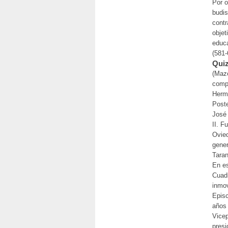
Por o
budis
contr
objet
educa
(581-
Quiz
(Mazo
compr
Herm
Poste
José 
II. F
Ovied
gener
Tara
En es
Cuadr
inmov
Episc
años 
Vicep
presi