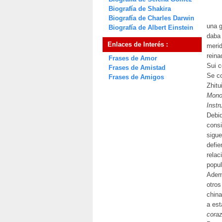
Biografía de Shakira
Biografía de Charles Darwin
una g
Biografía de Albert Einstein
daba 
Enlaces de Interés :
merid
reina
Frases de Amor
Sui c
Frases de Amistad
Se co
Frases de Amigos
Zhitu
Monog
Instr
Debid
consi
sigue
defie
relac
popul
Ademá
otros
china
a est
coraz