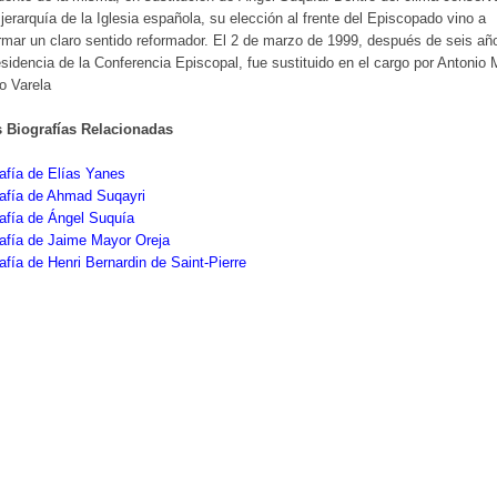
 jerarquía de la Iglesia española, su elección al frente del Episcopado vino a
rmar un claro sentido reformador. El 2 de marzo de 1999, después de seis añ
esidencia de la Conferencia Episcopal, fue sustituido en el cargo por Antonio 
o Varela
s Biografías Relacionadas
afía de Elías Yanes
rafía de Ahmad Suqayri
afía de Ángel Suquía
afía de Jaime Mayor Oreja
afía de Henri Bernardin de Saint-Pierre