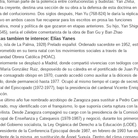
tra, forman parte de la polémica entre confucionistas y budistas: Yan Zhitui,
ta creyente, destina una sección de su obra a la defensa de esta doctrina en
a del confucionismo. Dos siglos después, Han Yu (768-824) le daría la réplica
ivo en ambos casos fue recuperar para los escritos en prosa las funciones
tiva, moral y política de que gozaron en etapas anteriores. Su hijo, Yan Shig
645), sería el célebre comentarista de la obra de Ban Gu y Ban Zhao
as tambien te interece: Elías Yanes
, isla de La Palma, 1928) Prelado español. Ordenado sacerdote en 1952, es
ometido en su tierra natal con los movimientos sociales a través de la
andad Obrera Católica (HOAC).
riormente se desplazó a Madrid, donde compartió vivencias con teólogos c
María González Ruiz, desposeído de su cátedra en el pontificado de Juan P
ue consagrado obispo en 1970, cuando accedió como auxiliar a la diócesis de
o, donde permaneció hasta 1977. Ocupó al mismo tiempo el cargo de secret
al del Episcopado (1972-1977), bajo la presidencia del cardenal Vicente Enri
ncón.
e último año fue nombrado arzobispo de Zaragoza para sustituir a Pedro Can
ado, muy identificado con el franquismo, lo que suponía cierta ruptura con la
ilista. Desde Zaragoza compaginó su cargo con la presidencia de la Comisió
opal de Enseñanza y Catequesis (1978-1987) y negoció, durante los primero
del Gobierno socialista, la Ley Orgánica del Derecho a la Educación (LODE).
residente de la Conferencia Episcopal desde 1987, en febrero de 1993 fue el
dente de la misma, en sustitución de Ángel Suquía. Dentro del clima conserv