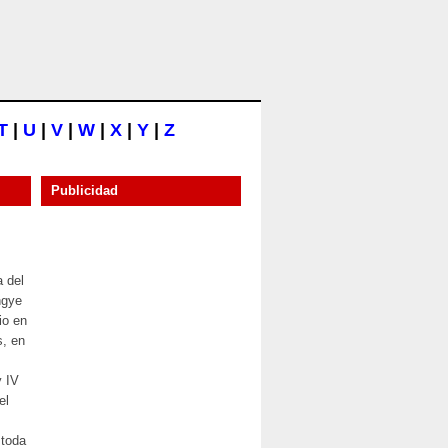
T
|
U
|
V
|
W
|
X
|
Y
|
Z
Publicidad
a del
ngye
io en
s, en
y IV
el
 toda