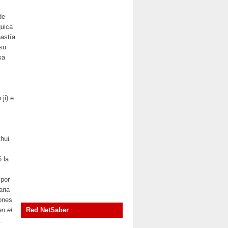
de
quica
nastía
 su
sa
ji) e
thui
ó la
 por
aria
ones
n el
Red NetSaber
.