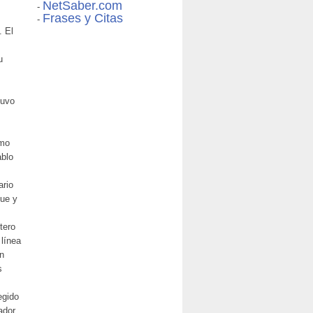
NetSaber.com
-
Frases y Citas
-
. El
u
tuvo
omo
ablo
ario
que y
tero
 línea
n
s
egido
ador