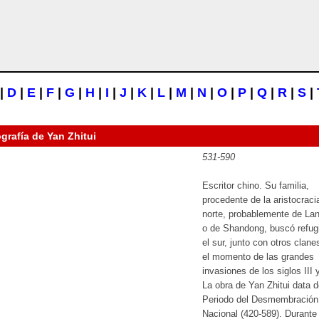
|
D
|
E
|
F
|
G
|
H
|
I
|
J
|
K
|
L
|
M
|
N
|
O
|
P
|
Q
|
R
|
S
|
ografía de
Yan Zhitui
531-590
Escritor chino. Su familia,
procedente de la aristocraci
norte, probablemente de La
o de Shandong, buscó refug
el sur, junto con otros clane
el momento de las grandes
invasiones de los siglos III 
La obra de Yan Zhitui data d
Periodo del Desmembración
Nacional (420-589). Durante