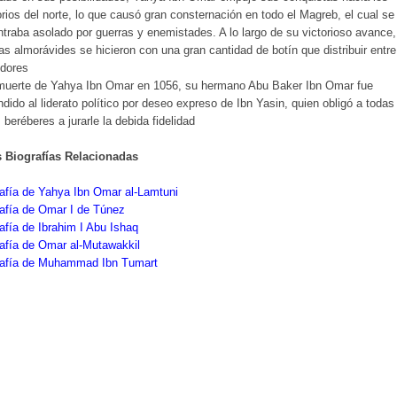
torios del norte, lo que causó gran consternación en todo el Magreb, el cual se
traba asolado por guerras y enemistades. A lo largo de su victorioso avance,
as almorávides se hicieron con una gran cantidad de botín que distribuir entr
idores
 muerte de Yahya Ibn Omar en 1056, su hermano Abu Baker Ibn Omar fue
dido al liderato político por deseo expreso de Ibn Yasin, quien obligó a todas
s beréberes a jurarle la debida fidelidad
s Biografías Relacionadas
afía de Yahya Ibn Omar al-Lamtuni
afía de Omar I de Túnez
afía de Ibrahim I Abu Ishaq
afía de Omar al-Mutawakkil
rafía de Muhammad Ibn Tumart