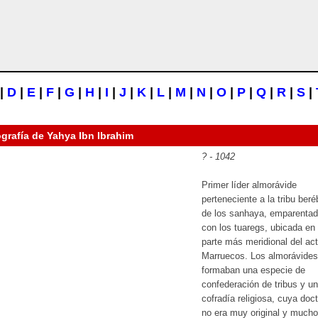
|
D
|
E
|
F
|
G
|
H
|
I
|
J
|
K
|
L
|
M
|
N
|
O
|
P
|
Q
|
R
|
S
|
ografía de
Yahya Ibn Ibrahim
? - 1042
Primer líder almorávide
perteneciente a la tribu beré
de los sanhaya, emparenta
con los tuaregs, ubicada en 
parte más meridional del act
Marruecos. Los almorávides
formaban una especie de
confederación de tribus y u
cofradía religiosa, cuya doct
no era muy original y mucho