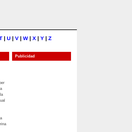
T
|
U
|
V
|
W
|
X
|
Y
|
Z
Publicidad
ber
da
la
ual
na
rina