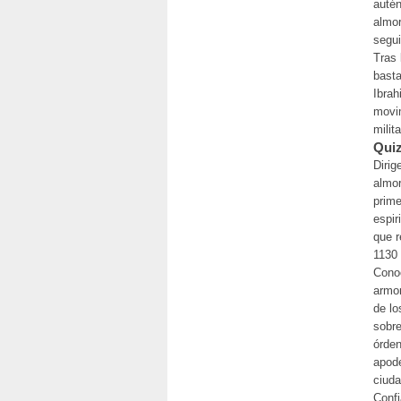
autén
almor
segui
Tras 
basta
Ibrah
movim
milit
Quiz
Dirig
almor
prime
espir
que r
1130
Conoc
armon
de lo
sobre
órden
apode
ciuda
Confi