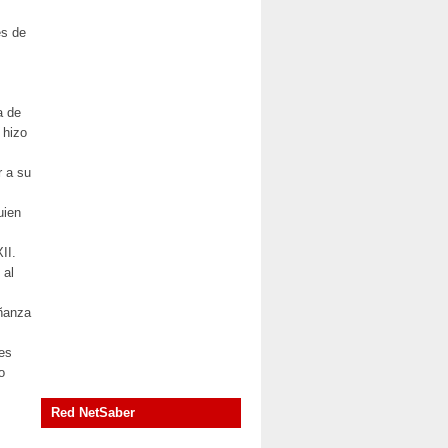
es de
a de
 hizo
r a su
uien
II.
 al
eñanza
res
o
Red NetSaber