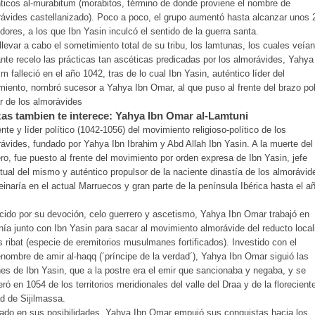
ticos al-murabitum (morabitos, término de donde proviene el nombre de
ávides castellanizado). Poco a poco, el grupo aumentó hasta alcanzar unos 
dores, a los que Ibn Yasin inculcó el sentido de la guerra santa.
llevar a cabo el sometimiento total de su tribu, los lamtunas, los cuales veía
nte recelo las prácticas tan ascéticas predicadas por los almorávides, Yahya
im falleció en el año 1042, tras de lo cual Ibn Yasin, auténtico líder del
iento, nombró sucesor a Yahya Ibn Omar, al que puso al frente del brazo pol
ar de los almorávides
as tambien te interece: Yahya Ibn Omar al-Lamtuni
ente y líder político (1042-1056) del movimiento religioso-político de los
ávides, fundado por Yahya Ibn Ibrahim y Abd Allah Ibn Yasin. A la muerte del
ro, fue puesto al frente del movimiento por orden expresa de Ibn Yasin, jefe
itual del mismo y auténtico propulsor de la naciente dinastía de los almorávid
einaría en el actual Marruecos y gran parte de la península Ibérica hasta el a
ido por su devoción, celo guerrero y ascetismo, Yahya Ibn Omar trabajó en
ía junto con Ibn Yasin para sacar al movimiento almorávide del reducto local
s ribat (especie de eremitorios musulmanes fortificados). Investido con el
nombre de amir al-haqq (´príncipe de la verdad´), Yahya Ibn Omar siguió las
es de Ibn Yasin, que a la postre era el emir que sancionaba y negaba, y se
ró en 1054 de los territorios meridionales del valle del Draa y de la florecient
d de Sijilmassa.
ado en sus posibilidades, Yahya Ibn Omar empujó sus conquistas hacia los