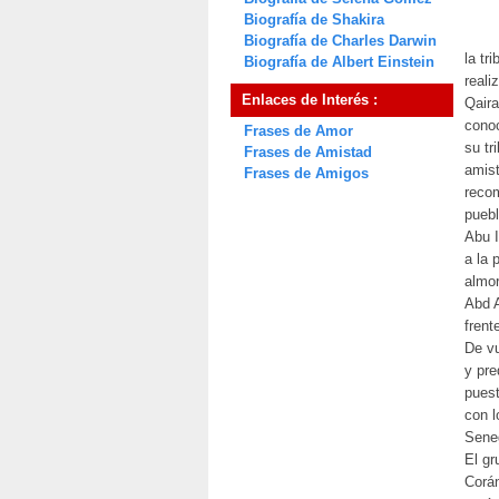
Biografía de Shakira
Biografía de Charles Darwin
la tr
Biografía de Albert Einstein
reali
Enlaces de Interés :
Qaira
conoc
Frases de Amor
su tr
Frases de Amistad
amist
Frases de Amigos
recom
puebl
Abu I
a la 
almor
Abd A
frent
De vu
y pre
puest
con l
Seneg
El gr
Corán