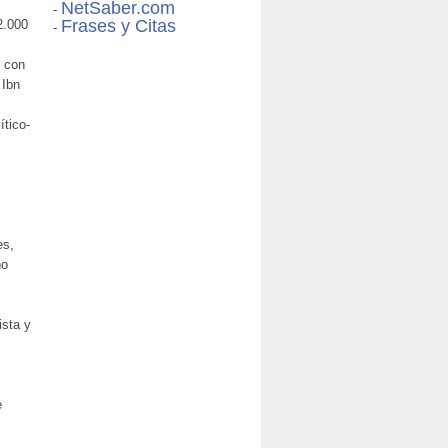
NetSaber.com
-
Frases y Citas
2.000
-
n con
 Ibn
ítico-
es,
ño
ista y
e