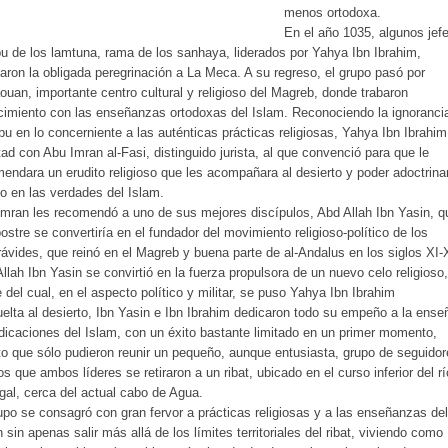
menos ortodoxa.
En el año 1035, algunos jef
ibu de los lamtuna, rama de los sanhaya, liderados por Yahya Ibn Ibrahim,
zaron la obligada peregrinación a La Meca. A su regreso, el grupo pasó por
ouan, importante centro cultural y religioso del Magreb, donde trabaron
imiento con las enseñanzas ortodoxas del Islam. Reconociendo la ignoranci
ibu en lo concerniente a las auténticas prácticas religiosas, Yahya Ibn Ibrahim
ad con Abu Imran al-Fasi, distinguido jurista, al que convenció para que le
endara un erudito religioso que les acompañara al desierto y poder adoctrina
o en las verdades del Islam.
mran les recomendó a uno de sus mejores discípulos, Abd Allah Ibn Yasin, q
postre se convertiría en el fundador del movimiento religioso-político de los
ávides, que reinó en el Magreb y buena parte de al-Andalus en los siglos XI-X
llah Ibn Yasin se convirtió en la fuerza propulsora de un nuevo celo religioso,
e del cual, en el aspecto político y militar, se puso Yahya Ibn Ibrahim
elta al desierto, Ibn Yasin e Ibn Ibrahim dedicaron todo su empeño a la ens
dicaciones del Islam, con un éxito bastante limitado en un primer momento,
o que sólo pudieron reunir un pequeño, aunque entusiasta, grupo de seguido
os que ambos líderes se retiraron a un ribat, ubicado en el curso inferior del rí
al, cerca del actual cabo de Agua.
upo se consagró con gran fervor a prácticas religiosas y a las enseñanzas del
 sin apenas salir más allá de los límites territoriales del ribat, viviendo como