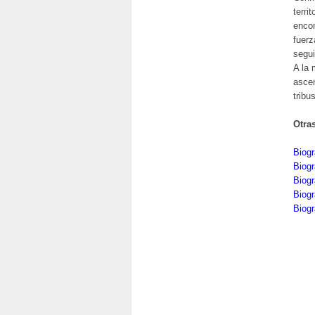
terri
encon
fuerz
segu
A la
ascen
tribu
Otra
Biogr
Biogr
Biogr
Biogr
Biog