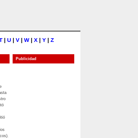
T
|
U
|
V
|
W
|
X
|
Y
|
Z
Publicidad
e
asta
stro
ntó
tió
dos
icos).