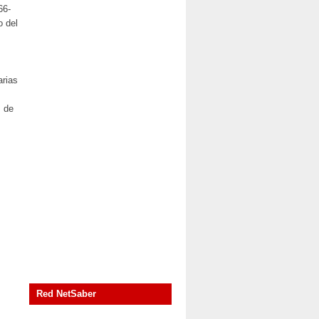
66-
o del
arias
s de
Red NetSaber