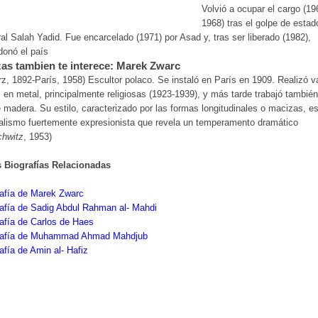
Volvió a ocupar el cargo (19
1968) tras el golpe de estad
al Salah Yadid. Fue encarcelado (1971) por Asad y, tras ser liberado (1982),
onó el país
as tambien te interece: Marek Zwarc
rz, 1892-París, 1958) Escultor polaco. Se instaló en París en 1909. Realizó v
 en metal, principalmente religiosas (1923-1939), y más tarde trabajó también
 madera. Su estilo, caracterizado por las formas longitudinales o macizas, e
alismo fuertemente expresionista que revela un temperamento dramático
hwitz
, 1953)
s Biografías Relacionadas
rafía de Marek Zwarc
afía de Sadig Abdul Rahman al- Mahdi
afía de Carlos de Haes
rafía de Muhammad Ahmad Mahdjub
afía de Amin al- Hafiz