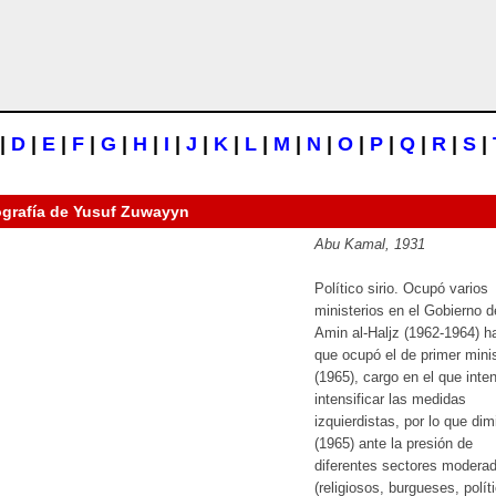
|
D
|
E
|
F
|
G
|
H
|
I
|
J
|
K
|
L
|
M
|
N
|
O
|
P
|
Q
|
R
|
S
|
ografía de
Yusuf Zuwayyn
Abu Kamal, 1931
Político sirio. Ocupó varios
ministerios en el Gobierno d
Amin al-Haljz (1962-1964) h
que ocupó el de primer mini
(1965), cargo en el que inte
intensificar las medidas
izquierdistas, por lo que dimi
(1965) ante la presión de
diferentes sectores modera
(religiosos, burgueses, polít