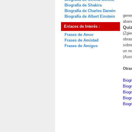
Biografía de Shakira
Biografía de Charles Darwin
gener
Biografía de Albert Einstein
aband
Enlaces de Interés :
Quiz
(Zgie
Frases de Amor
obras
Frases de Amistad
sobre
Frases de Amigos
un re
(
Ausc
Otra
Biog
Biogr
Biogr
Biog
Biogr