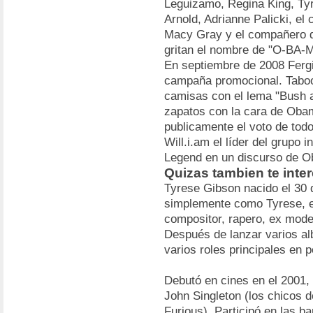
Leguizamo, Regina King, Tyr
Arnold, Adrianne Palicki, e
Macy Gray y el compañero de
gritan el nombre de "O-BA-
En septiembre de 2008 Ferg
campaña promocional. Taboo 
camisas con el lema "Bush a
zapatos con la cara de Obam
publicamente el voto de tod
Will.i.am el líder del grupo 
Legend en un discurso de 
Quizas tambien te inte
Tyrese Gibson nacido el 30 
simplemente como Tyrese, e
compositor, rapero, ex mod
Después de lanzar varios al
varios roles principales en 
Debutó en cines en el 2001, 
John Singleton (los chicos d
Furious). Participó en las 