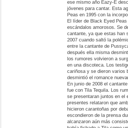
ese mismo año Eazy-E descu
jóvenes para cantar. Esta a
Peas en 1995 con la incorpo
El líder de Black Eyed Peas
escándalos amorosos. Se de
cantante, ya que estas han 
2007 cuando saltó la polém
entre la cantante de Pussyc
después ella misma desminti
los rumores volvieron a sur
en una discoteca. Los testig
cariñosa y se dieron varios
desmintió el romance nueva
En junio de 2008 el cantant
fue con Tila Tequila. Los r
se presentaran juntos en el 
presentes relataron que am
hicieron carantoñas por de
escondieron de la prensa du
alcanzaron aún más consist
había fichado a Tila como u