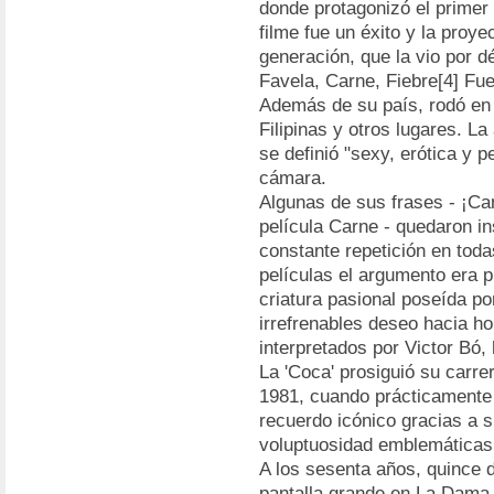
donde protagonizó el primer 
filme fue un éxito y la proy
generación, que la vio por d
Favela, Carne, Fiebre[4] Fu
Además de su país, rodó en 
Filipinas y otros lugares. La
se definió "sexy, erótica y p
cámara.
Algunas de sus frases - ¡Ca
película Carne - quedaron in
constante repetición en toda
películas el argumento era 
criatura pasional poseída p
irrefrenables deseo hacia 
interpretados por Victor Bó,
La 'Coca' prosiguió su carr
1981, cuando prácticamente s
recuerdo icónico gracias a 
voluptuosidad emblemáticas 
A los sesenta años, quince d
pantalla grande en La Dama